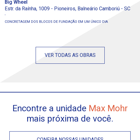
Big Wheel
In
Estr. da Raínha, 1009 - Pioneiros, Balneário Camboriú - SC
R.
CONCRETAGEM DOS BLOCOS DE FUNDAÇÃO EM UM ÚNICO DIA
MA
5.
VER TODAS AS OBRAS
Encontre a unidade
Max Mohr
mais próxima de você.
CONFIRA NOSSAS UNIDADES