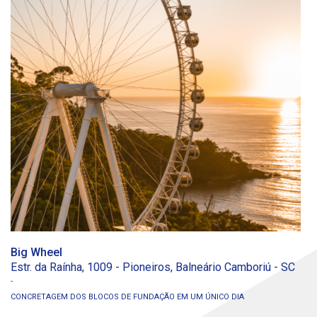
Big Wheel
In
Estr. da Raínha, 1009 - Pioneiros, Balneário Camboriú - SC
R.
CONCRETAGEM DOS BLOCOS DE FUNDAÇÃO EM UM ÚNICO DIA
MA
5.